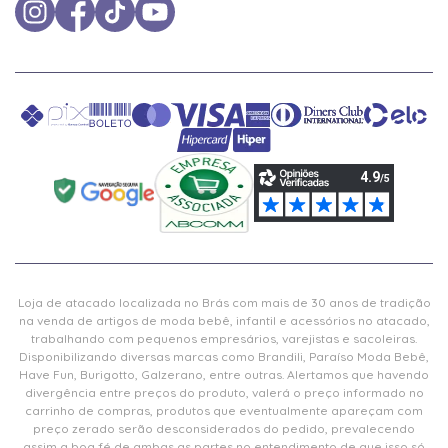
Loja de atacado localizada no Brás com mais de 30 anos de tradição
na venda de artigos de moda bebê, infantil e acessórios no atacado,
trabalhando com pequenos empresários, varejistas e sacoleiras.
Disponibilizando diversas marcas como Brandili, Paraíso Moda Bebê,
Have Fun, Burigotto, Galzerano, entre outras. Alertamos que havendo
divergência entre preços do produto, valerá o preço informado no
carrinho de compras, produtos que eventualmente apareçam com
preço zerado serão desconsiderados do pedido, prevalecendo
assim a boa fé de ambas as partes no entendimento de que isso só