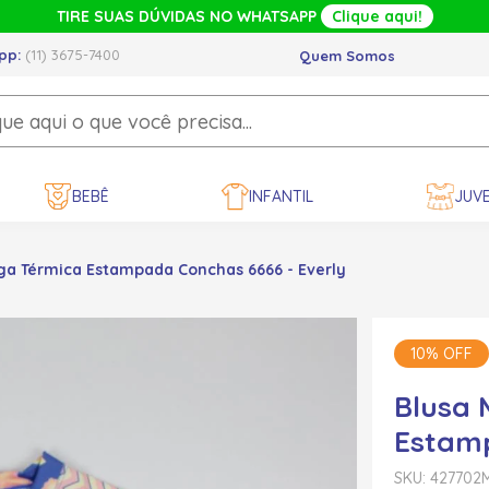
TIRE SUAS DÚVIDAS NO WHATSAPP
Clique aqui!
pp:
(11) 3675-7400
Quem Somos
BEBÊ
INFANTIL
JUVE
a Térmica Estampada Conchas 6666 - Everly
10% OFF
Blusa 
Estamp
SKU: 427702