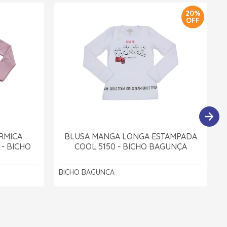
20%
OFF
RMICA
BLUSA MANGA LONGA ESTAMPADA
 - BICHO
COOL 5150 - BICHO BAGUNÇA
BICHO BAGUNCA
B