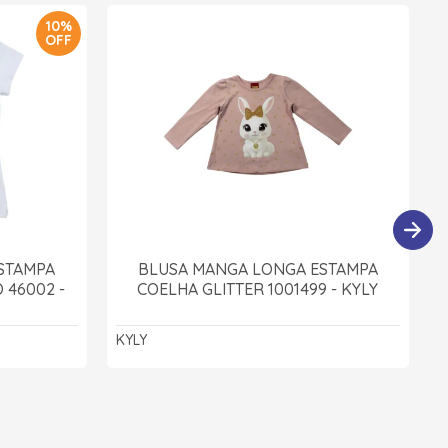
10%
OFF
STAMPA
BLUSA MANGA LONGA ESTAMPA
 46002 -
COELHA GLITTER 1001499 - KYLY
KYLY
K