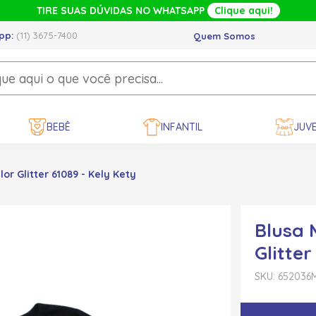
TIRE SUAS DÚVIDAS NO WHATSAPP
Clique aqui!
pp:
(11) 3675-7400
Quem Somos
BEBÊ
INFANTIL
JUVE
r Glitter 61089 - Kely Kety
Blusa 
Glitter
SKU: 652036