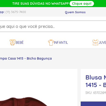
TIRE SUAS DÚVIDAS NO WHATSAPP
Clique aqui!
pp:
(11) 3675-7400
Quem Somos
BEBÊ
INFANTIL
JUVE
mpa Casa 1415 - Bicho Bagunça
Blusa
1415 -
SKU: 651026
M