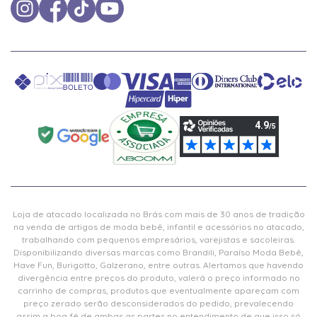
Loja de atacado localizada no Brás com mais de 30 anos de tradição
na venda de artigos de moda bebê, infantil e acessórios no atacado,
trabalhando com pequenos empresários, varejistas e sacoleiras.
Disponibilizando diversas marcas como Brandili, Paraíso Moda Bebê,
Have Fun, Burigotto, Galzerano, entre outras. Alertamos que havendo
divergência entre preços do produto, valerá o preço informado no
carrinho de compras, produtos que eventualmente apareçam com
preço zerado serão desconsiderados do pedido, prevalecendo
assim a boa fé de ambas as partes no entendimento de que isso só