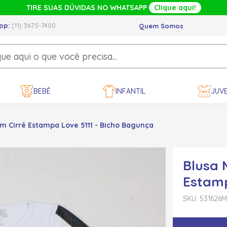
TIRE SUAS DÚVIDAS NO WHATSAPP
Clique aqui!
pp:
(11) 3675-7400
Quem Somos
BEBÊ
INFANTIL
JUVE
 Cirrê Estampa Love 5111 - Bicho Bagunça
Blusa 
Estamp
SKU: 531626
M