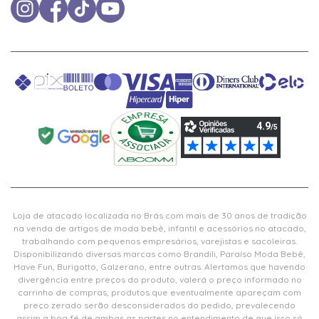
Loja de atacado localizada no Brás com mais de 30 anos de tradição
na venda de artigos de moda bebê, infantil e acessórios no atacado,
trabalhando com pequenos empresários, varejistas e sacoleiras.
Disponibilizando diversas marcas como Brandili, Paraíso Moda Bebê,
Have Fun, Burigotto, Galzerano, entre outras. Alertamos que havendo
divergência entre preços do produto, valerá o preço informado no
carrinho de compras, produtos que eventualmente apareçam com
preço zerado serão desconsiderados do pedido, prevalecendo
assim a boa fé de ambas as partes no entendimento de que isso só