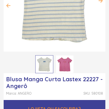
Blusa Manga Curta Lastex 22227 -
Angerô
Marca: ANGERO
SKU: 580108
LOJISTA OU SACOLEIRA?