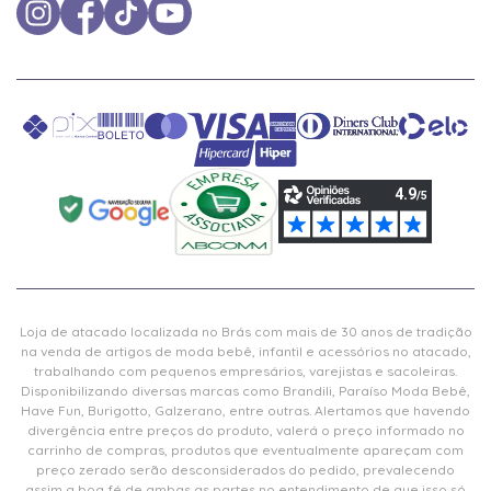
Loja de atacado localizada no Brás com mais de 30 anos de tradição
na venda de artigos de moda bebê, infantil e acessórios no atacado,
trabalhando com pequenos empresários, varejistas e sacoleiras.
Disponibilizando diversas marcas como Brandili, Paraíso Moda Bebê,
Have Fun, Burigotto, Galzerano, entre outras. Alertamos que havendo
divergência entre preços do produto, valerá o preço informado no
carrinho de compras, produtos que eventualmente apareçam com
preço zerado serão desconsiderados do pedido, prevalecendo
assim a boa fé de ambas as partes no entendimento de que isso só