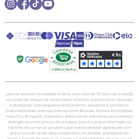
Loja de atacado localizada no Brás com mais de 30 anos de tradição
na venda de artigos de moda bebê, infantil e acessórios no atacado,
trabalhando com pequenos empresários, varejistas e sacoleiras.
Disponibilizando diversas marcas como Brandili, Paraíso Moda Bebê,
Have Fun, Burigotto, Galzerano, entre outras. Alertamos que havendo
divergência entre preços do produto, valerá o preço informado no
carrinho de compras, produtos que eventualmente apareçam com
preço zerado serão desconsiderados do pedido, prevalecendo
assim a boa fé de ambas as partes no entendimento de que isso só