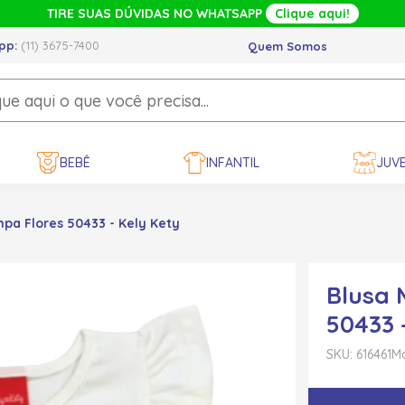
TIRE SUAS DÚVIDAS NO WHATSAPP
Clique aqui!
pp:
(11) 3675-7400
Quem Somos
BEBÊ
INFANTIL
JUVE
pa Flores 50433 - Kely Kety
Blusa 
50433 
SKU: 616461
Ma