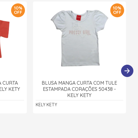
10%
10%
OFF
OFF
 CURTA
BLUSA MANGA CURTA COM TULE
ELY KETY
ESTAMPADA CORAÇÕES 50438 -
KELY KETY
KELY KETY
K