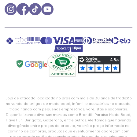
Loja de atacado localizada no Brás com mais de 30 anos de tradição
na venda de artigos de moda bebê, infantil e acessórios no atacado,
trabalhando com pequenos empresários, varejistas e sacoleiras.
Disponibilizando diversas marcas como Brandili, Paraíso Moda Bebê,
Have Fun, Burigotto, Galzerano, entre outras. Alertamos que havendo
divergência entre preços do produto, valerá o preço informado no
carrinho de compras, produtos que eventualmente apareçam com
preço zerado serão desconsiderados do pedido, prevalecendo