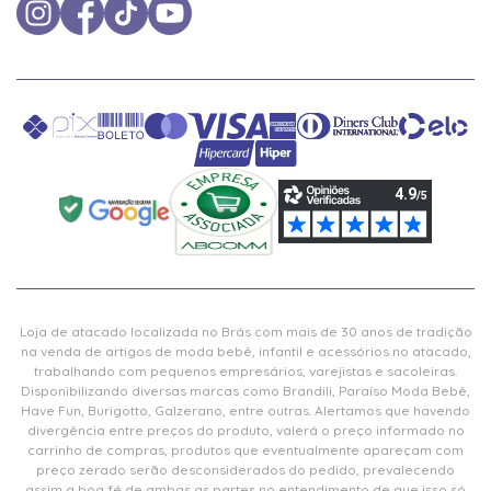
Loja de atacado localizada no Brás com mais de 30 anos de tradição
na venda de artigos de moda bebê, infantil e acessórios no atacado,
trabalhando com pequenos empresários, varejistas e sacoleiras.
Disponibilizando diversas marcas como Brandili, Paraíso Moda Bebê,
Have Fun, Burigotto, Galzerano, entre outras. Alertamos que havendo
divergência entre preços do produto, valerá o preço informado no
carrinho de compras, produtos que eventualmente apareçam com
preço zerado serão desconsiderados do pedido, prevalecendo
assim a boa fé de ambas as partes no entendimento de que isso só