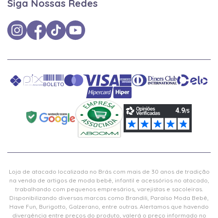
Siga Nossas Redes
Loja de atacado localizada no Brás com mais de 30 anos de tradição
na venda de artigos de moda bebê, infantil e acessórios no atacado,
trabalhando com pequenos empresários, varejistas e sacoleiras.
Disponibilizando diversas marcas como Brandili, Paraíso Moda Bebê,
Have Fun, Burigotto, Galzerano, entre outras. Alertamos que havendo
divergência entre preços do produto, valerá o preço informado no