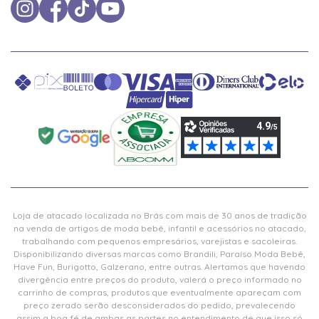
Loja de atacado localizada no Brás com mais de 30 anos de tradição
na venda de artigos de moda bebê, infantil e acessórios no atacado,
trabalhando com pequenos empresários, varejistas e sacoleiras.
Disponibilizando diversas marcas como Brandili, Paraíso Moda Bebê,
Have Fun, Burigotto, Galzerano, entre outras. Alertamos que havendo
divergência entre preços do produto, valerá o preço informado no
carrinho de compras, produtos que eventualmente apareçam com
preço zerado serão desconsiderados do pedido, prevalecendo
assim a boa fé de ambas as partes no entendimento de que isso só