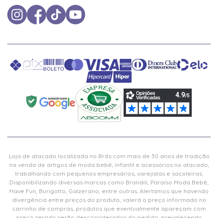
Loja de atacado localizada no Brás com mais de 30 anos de tradição
na venda de artigos de moda bebê, infantil e acessórios no atacado,
trabalhando com pequenos empresários, varejistas e sacoleiras.
Disponibilizando diversas marcas como Brandili, Paraíso Moda Bebê,
Have Fun, Burigotto, Galzerano, entre outras. Alertamos que havendo
divergência entre preços do produto, valerá o preço informado no
carrinho de compras, produtos que eventualmente apareçam com
preço zerado serão desconsiderados do pedido, prevalecendo