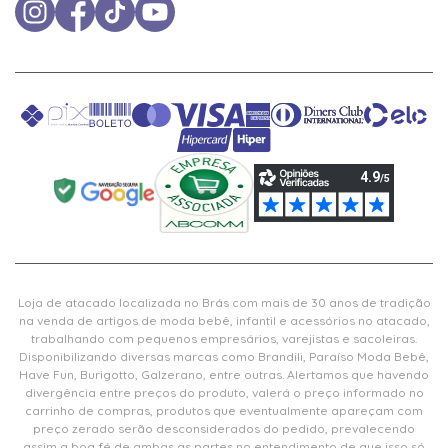
Loja de atacado localizada no Brás com mais de 30 anos de tradição
na venda de artigos de moda bebê, infantil e acessórios no atacado,
trabalhando com pequenos empresários, varejistas e sacoleiras.
Disponibilizando diversas marcas como Brandili, Paraíso Moda Bebê,
Have Fun, Burigotto, Galzerano, entre outras. Alertamos que havendo
divergência entre preços do produto, valerá o preço informado no
carrinho de compras, produtos que eventualmente apareçam com
preço zerado serão desconsiderados do pedido, prevalecendo
assim a boa fé de ambas as partes no entendimento de que isso só