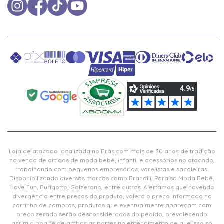
Loja de atacado localizada no Brás com mais de 30 anos de tradição
na venda de artigos de moda bebê, infantil e acessórios no atacado,
trabalhando com pequenos empresários, varejistas e sacoleiras.
Disponibilizando diversas marcas como Brandili, Paraíso Moda Bebê,
Have Fun, Burigotto, Galzerano, entre outras. Alertamos que havendo
divergência entre preços do produto, valerá o preço informado no
carrinho de compras, produtos que eventualmente apareçam com
preço zerado serão desconsiderados do pedido, prevalecendo
assim a boa fé de ambas as partes no entendimento de que isso só