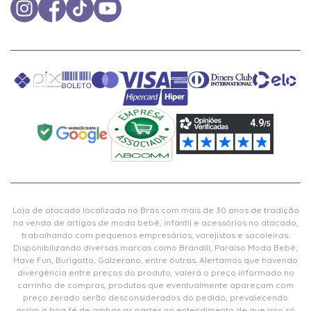
Loja de atacado localizada no Brás com mais de 30 anos de tradição
na venda de artigos de moda bebê, infantil e acessórios no atacado,
trabalhando com pequenos empresários, varejistas e sacoleiras.
Disponibilizando diversas marcas como Brandili, Paraíso Moda Bebê,
Have Fun, Burigotto, Galzerano, entre outras. Alertamos que havendo
divergência entre preços do produto, valerá o preço informado no
carrinho de compras, produtos que eventualmente apareçam com
preço zerado serão desconsiderados do pedido, prevalecendo
assim a boa fé de ambas as partes no entendimento de que isso só