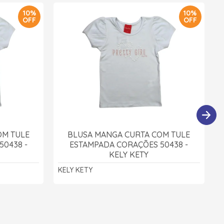
10%
10%
OFF
OFF
OM TULE
BLUSA MANGA CURTA COM TULE
50438 -
ESTAMPADA CORAÇÕES 50438 -
KELY KETY
KELY KETY
R