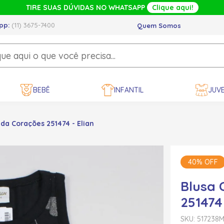
TIRE SUAS DÚVIDAS NO WHATSAPP
Clique aqui!
pp:
(11) 3675-7400
Quem Somos
BEBÊ
INFANTIL
JUVE
a Corações 251474 - Elian
40% OFF
Blusa
251474 
SKU: 517238
M