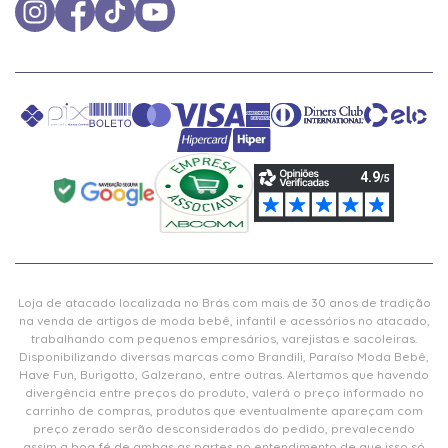
Loja de atacado localizada no Brás com mais de 30 anos de tradição
na venda de artigos de moda bebê, infantil e acessórios no atacado,
trabalhando com pequenos empresários, varejistas e sacoleiras.
Disponibilizando diversas marcas como Brandili, Paraíso Moda Bebê,
Have Fun, Burigotto, Galzerano, entre outras. Alertamos que havendo
divergência entre preços do produto, valerá o preço informado no
carrinho de compras, produtos que eventualmente apareçam com
preço zerado serão desconsiderados do pedido, prevalecendo
assim a boa fé de ambas as partes no entendimento de que isso só