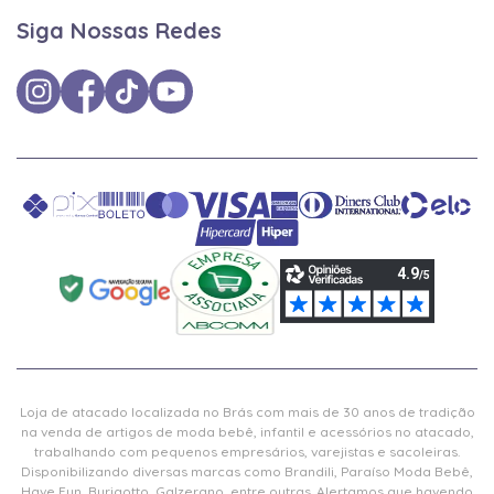
Siga Nossas Redes
Loja de atacado localizada no Brás com mais de 30 anos de tradição
na venda de artigos de moda bebê, infantil e acessórios no atacado,
trabalhando com pequenos empresários, varejistas e sacoleiras.
Disponibilizando diversas marcas como Brandili, Paraíso Moda Bebê,
Have Fun, Burigotto, Galzerano, entre outras. Alertamos que havendo