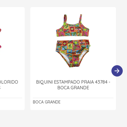
OLORIDO
BIQUINI ESTAMPADO PRAIA 43784 -
S
BOCA GRANDE
BOCA GRANDE
M