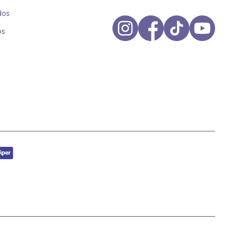
dos
os