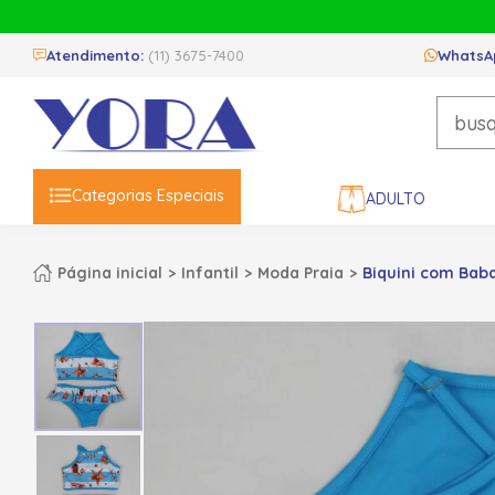
Atendimento:
(11) 3675-7400
WhatsA
Categorias Especiais
ADULTO
Página inicial
Infantil
Moda Praia
Biquini com Baba