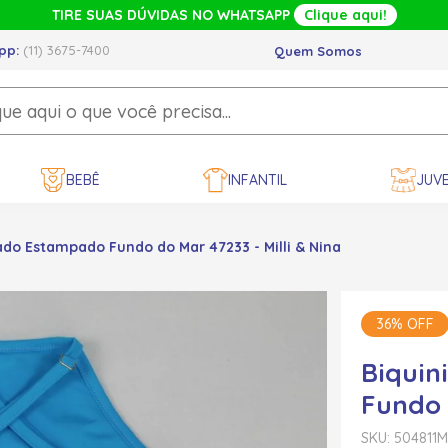
TIRE SUAS DÚVIDAS NO WHATSAPP
Clique aqui!
pp:
(11) 3675-7400
Quem Somos
BEBÊ
INFANTIL
JUVE
do Estampado Fundo do Mar 47233 - Milli & Nina
36% OFF
Biqui
Fundo 
SKU: 504811
M