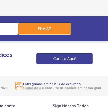
ENVIAR
dicas
Confira Aqui!
Entregamos em ônibus de excursão
17h20
Clique aqui
e consulte as opções em nosso guia
ua conta
Siga Nossas Redes