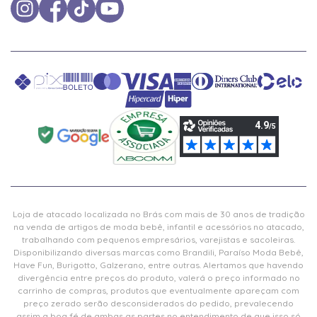
Loja de atacado localizada no Brás com mais de 30 anos de tradição
na venda de artigos de moda bebê, infantil e acessórios no atacado,
trabalhando com pequenos empresários, varejistas e sacoleiras.
Disponibilizando diversas marcas como Brandili, Paraíso Moda Bebê,
Have Fun, Burigotto, Galzerano, entre outras. Alertamos que havendo
divergência entre preços do produto, valerá o preço informado no
carrinho de compras, produtos que eventualmente apareçam com
preço zerado serão desconsiderados do pedido, prevalecendo
assim a boa fé de ambas as partes no entendimento de que isso só