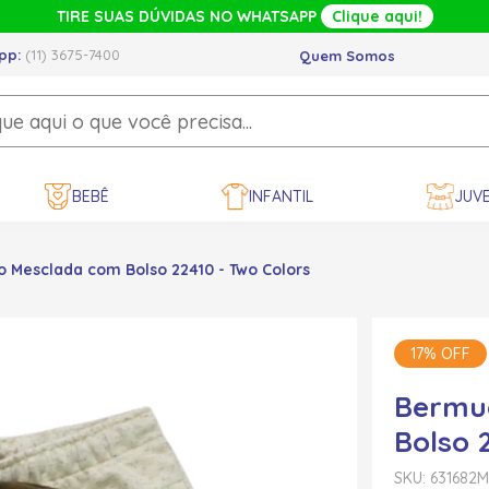
TIRE SUAS DÚVIDAS NO WHATSAPP
Clique aqui!
pp:
(11) 3675-7400
Quem Somos
BEBÊ
INFANTIL
JUVE
 Mesclada com Bolso 22410 - Two Colors
17% OFF
Bermu
Bolso 
SKU: 631682
M