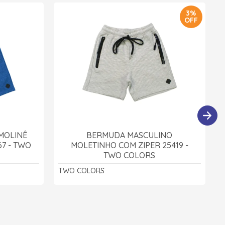
3%
OFF
MOLINÊ
BERMUDA MASCULINO
67 - TWO
MOLETINHO COM ZIPER 25419 -
TWO COLORS
TWO COLORS
1