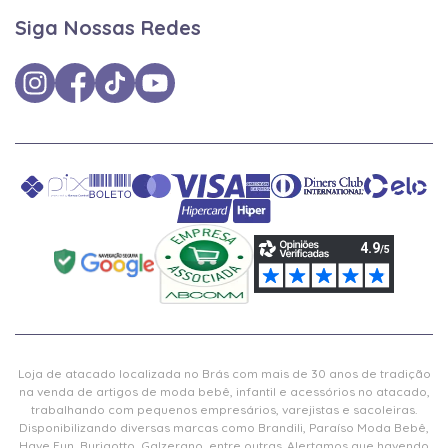
Siga Nossas Redes
Loja de atacado localizada no Brás com mais de 30 anos de tradição
na venda de artigos de moda bebê, infantil e acessórios no atacado,
trabalhando com pequenos empresários, varejistas e sacoleiras.
Disponibilizando diversas marcas como Brandili, Paraíso Moda Bebê,
Have Fun, Burigotto, Galzerano, entre outras. Alertamos que havendo