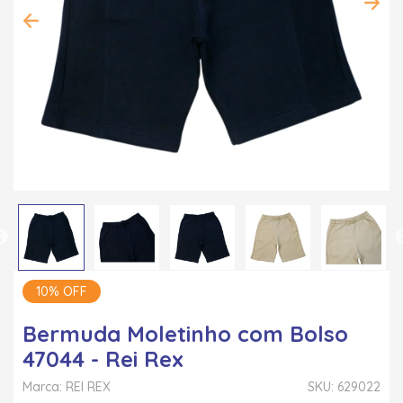
10% OFF
Bermuda Moletinho com Bolso
47044 - Rei Rex
Marca: REI REX
SKU: 629022