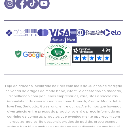
Loja de atacado localizada no Brás com mais de 30 anos de tradição
na venda de artigos de moda bebê, infantil e acessórios no atacado,
trabalhando com pequenos empresários, varejistas e sacoleiras.
Disponibilizando diversas marcas como Brandili, Paraíso Moda Bebê,
Have Fun, Burigotto, Galzerano, entre outras. Alertamos que havendo
divergência entre preços do produto, valerá o preço informado no
carrinho de compras, produtos que eventualmente apareçam com
preço zerado serão desconsiderados do pedido, prevalecendo
assim a boa fé de ambas as partes no entendimento de que isso só