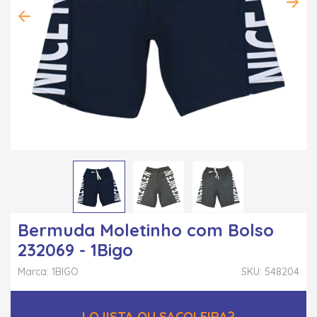
Bermuda Moletinho com Bolso
232069 - 1Bigo
Marca: 1BIGO
SKU: 548204
LOJISTA OU SACOLEIRA?