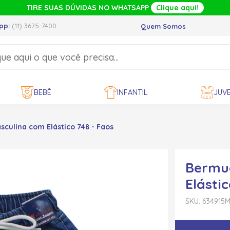
TIRE SUAS DÚVIDAS NO WHATSAPP
Clique aqui!
pp:
(11) 3675-7400
Quem Somos
BEBÊ
INFANTIL
JUVE
culina com Elástico 748 - Faos
Bermu
Elástic
SKU: 634915
M