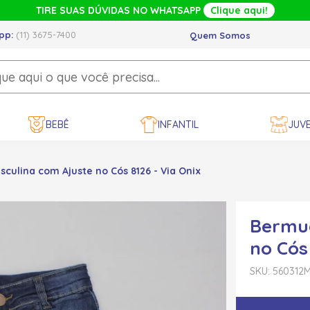
TIRE SUAS DÚVIDAS NO WHATSAPP
Clique aqui!
pp:
(11) 3675-7400
Quem Somos
BEBÊ
INFANTIL
JUVE
ulina com Ajuste no Cós 8126 - Via Onix
Bermud
no Cós 
SKU: 560312
M