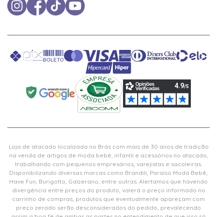
Loja de atacado localizada no Brás com mais de 30 anos de tradição
na venda de artigos de moda bebê, infantil e acessórios no atacado,
trabalhando com pequenos empresários, varejistas e sacoleiras.
Disponibilizando diversas marcas como Brandili, Paraíso Moda Bebê,
Have Fun, Burigotto, Galzerano, entre outras. Alertamos que havendo
divergência entre preços do produto, valerá o preço informado no
carrinho de compras, produtos que eventualmente apareçam com
preço zerado serão desconsiderados do pedido, prevalecendo
assim a boa fé de ambas as partes no entendimento de que isso só