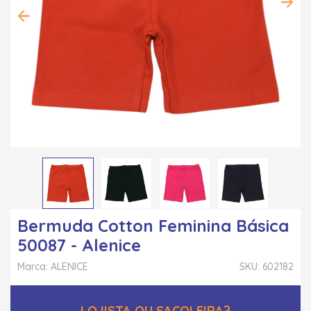
Bermuda Cotton Feminina Básica
50087 - Alenice
Marca: ALENICE
SKU: 602182
LOJISTA OU SACOLEIRA?