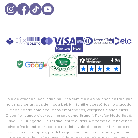
Loja de atacado localizada no Brás com mais de 30 anos de tradição
na venda de artigos de moda bebê, infantil e acessórios no atacado,
trabalhando com pequenos empresários, varejistas e sacoleiras.
Disponibilizando diversas marcas como Brandili, Paraíso Moda Bebê,
Have Fun, Burigotto, Galzerano, entre outras. Alertamos que havendo
divergência entre preços do produto, valerá o preço informado no
carrinho de compras, produtos que eventualmente apareçam com
preço zerado serão desconsiderados do pedido, prevalecendo