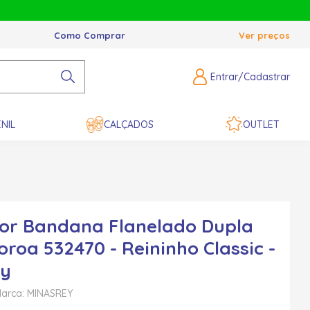
Como Comprar
Ver preços
Entrar/Cadastrar
NIL
CALÇADOS
OUTLET
or Bandana Flanelado Dupla
oroa 532470 - Reininho Classic -
ey
arca: MINASREY