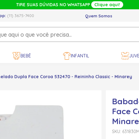
TIRE SUAS DÚVIDAS NO WHATSAPP
Clique aqui!
pp:
(11) 3675-7400
Quem Somos
BEBÊ
INFANTIL
JUVE
lado Dupla Face Coroa 532470 - Reininho Classic - Minarey
Babad
Face C
Minar
SKU: 631830
M