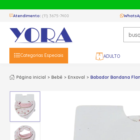
Atendimento:
(11) 3675-7400
WhatsA
Categorias Especiais
ADULTO
Página inicial
Bebê
Enxoval
Babador Bandana Flane