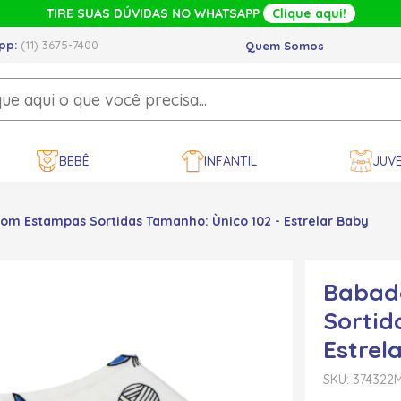
TIRE SUAS DÚVIDAS NO WHATSAPP
Clique aqui!
pp:
(11) 3675-7400
Quem Somos
BEBÊ
INFANTIL
JUVE
m Estampas Sortidas Tamanho: Ùnico 102 - Estrelar Baby
Babad
Sortid
Estrel
SKU: 374322
M