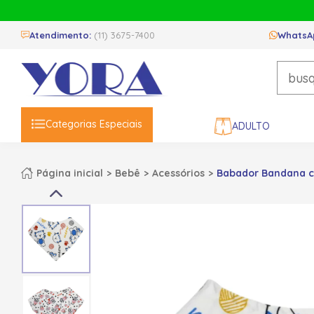
Atendimento:
(11) 3675-7400
WhatsA
Categorias Especiais
ADULTO
Página inicial
Bebê
Acessórios
Babador Bandana co