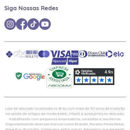
Siga Nossas Redes
Loja de atacado localizada no Brás com mais de 30 anos de tradição
na venda de artigos de moda bebê, infantil e acessórios no atacado,
trabalhando com pequenos empresários, varejistas e sacoleiras.
Disponibilizando diversas marcas como Brandili, Paraíso Moda Bebê,
Have Fun, Burigotto, Galzerano, entre outras. Alertamos que havendo