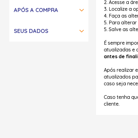
2. Acesse a ár
3. Localize a 
APÓS A COMPRA
4. Faça as alt
5. Para altera
5. Salve as alt
SEUS DADOS
É sempre impo
atualizadas e 
antes de fina
Após realizar 
atualizados p
caso seja nece
Caso tenha qua
cliente.