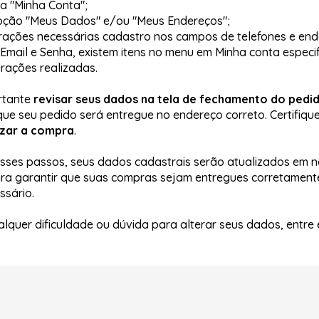
ea "Minha Conta";
opção "Meus Dados" e/ou "Meus Endereços";
erações necessárias cadastro nos campos de telefones e en
r Email e Senha, existem itens no menu em Minha conta especif
erações realizadas.
rtante
revisar seus dados na tela de fechamento do pedi
que seu pedido será entregue no endereço correto. Certifiq
lizar a compra
.
esses passos, seus dados cadastrais serão atualizados em 
ara garantir que suas compras sejam entregues corretamen
ssário.
lquer dificuldade ou dúvida para alterar seus dados, entr