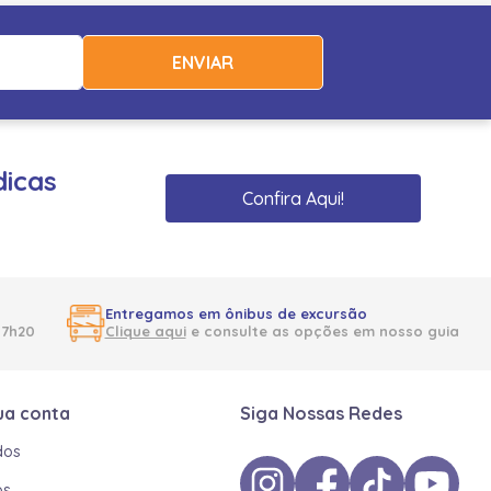
ENVIAR
dicas
Confira Aqui!
Entregamos em ônibus de excursão
17h20
Clique aqui
e consulte as opções em nosso guia
ua conta
Siga Nossas Redes
dos
os