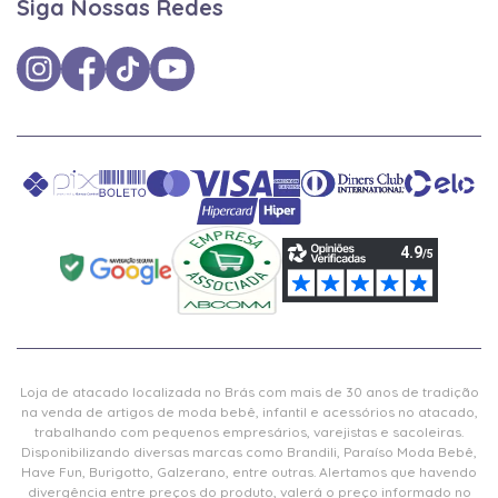
Siga Nossas Redes
Loja de atacado localizada no Brás com mais de 30 anos de tradição
na venda de artigos de moda bebê, infantil e acessórios no atacado,
trabalhando com pequenos empresários, varejistas e sacoleiras.
Disponibilizando diversas marcas como Brandili, Paraíso Moda Bebê,
Have Fun, Burigotto, Galzerano, entre outras. Alertamos que havendo
divergência entre preços do produto, valerá o preço informado no