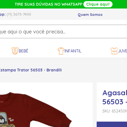
TIRE SUAS DÚVIDAS NO WHATSAPP
Clique aqui!
pp:
(11) 3675-7400
Quem Somos
BEBÊ
INFANTIL
JUVE
stampa Trator 56503 - Brandili
Agasal
56503 -
SKU: 652450