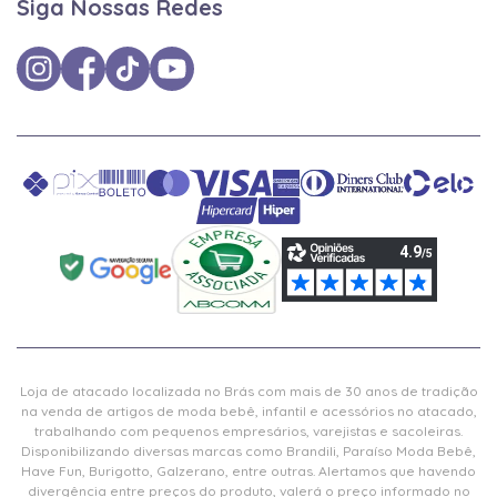
Siga Nossas Redes
Loja de atacado localizada no Brás com mais de 30 anos de tradição
na venda de artigos de moda bebê, infantil e acessórios no atacado,
trabalhando com pequenos empresários, varejistas e sacoleiras.
Disponibilizando diversas marcas como Brandili, Paraíso Moda Bebê,
Have Fun, Burigotto, Galzerano, entre outras. Alertamos que havendo
divergência entre preços do produto, valerá o preço informado no