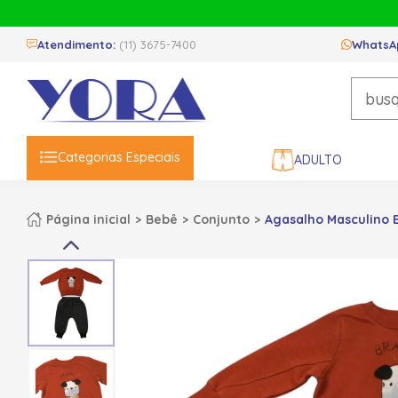
Atendimento:
(11) 3675-7400
WhatsA
Categorias Especiais
ADULTO
Página inicial
Bebê
Conjunto
Agasalho Masculino 