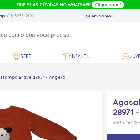
TIRE SUAS DÚVIDAS NO WHATSAPP
Clique aqui!
pp:
(11) 3675-7400
Quem Somos
BEBÊ
INFANTIL
JUVE
Estampa Brave 28971 - Angerô
Agasal
28971 
SKU: 648628
M