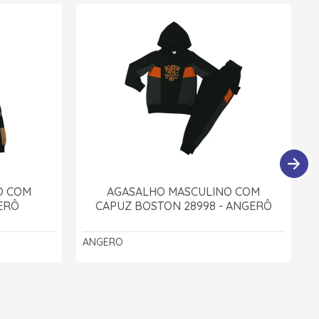
O COM
AGASALHO MASCULINO COM
ERÔ
CAPUZ BOSTON 28998 - ANGERÔ
ANGERO
R