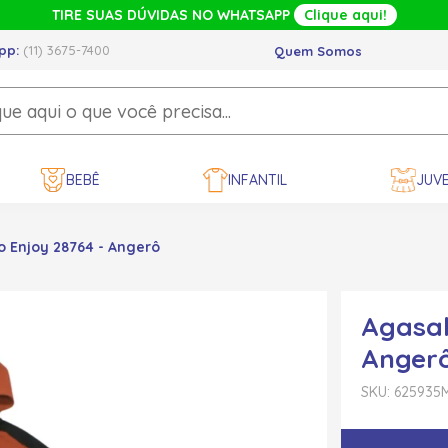
TIRE SUAS DÚVIDAS NO WHATSAPP
Clique aqui!
pp:
(11) 3675-7400
Quem Somos
BEBÊ
INFANTIL
JUVE
o Enjoy 28764 - Angerô
Agasal
Anger
SKU: 625935