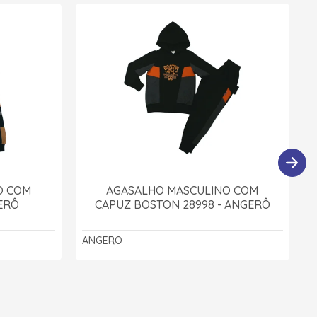
O COM
AGASALHO MASCULINO COM
ERÔ
CAPUZ BOSTON 28998 - ANGERÔ
ANGERO
A