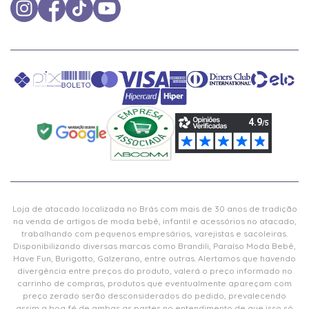
Loja de atacado localizada no Brás com mais de 30 anos de tradição
na venda de artigos de moda bebê, infantil e acessórios no atacado,
trabalhando com pequenos empresários, varejistas e sacoleiras.
Disponibilizando diversas marcas como Brandili, Paraíso Moda Bebê,
Have Fun, Burigotto, Galzerano, entre outras. Alertamos que havendo
divergência entre preços do produto, valerá o preço informado no
carrinho de compras, produtos que eventualmente apareçam com
preço zerado serão desconsiderados do pedido, prevalecendo
assim a boa fé de ambas as partes no entendimento de que isso só