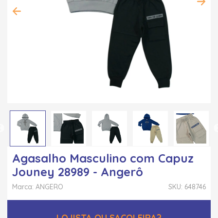
Agasalho Masculino com Capuz
Jouney 28989 - Angerô
Marca: ANGERO
SKU: 648746
LOJISTA OU SACOLEIRA?