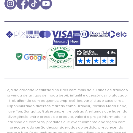
Loja de atacado localizada no Brás com mais de 30 anos de tradição
na venda de artigos de moda bebê, infantil e acessórios no atacado,
trabalhando com pequenos empresários, varejistas e sacoleiras.
Disponibilizando diversas marcas como Brandili, Paraíso Moda Bebê,
Have Fun, Burigotto, Galzerano, entre outras. Alertamos que havendo
divergência entre preços do produto, valerá o preço informado no
carrinho de compras, produtos que eventualmente apareçam com
preço zerado serão desconsiderados do pedido, prevalecendo
assim a boa fé de ambas as partes no entendimento de que isso só