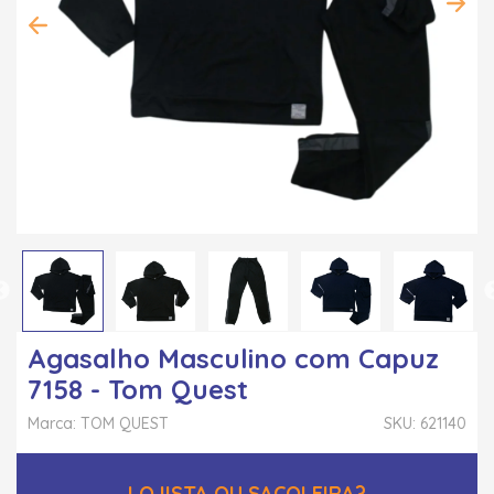
Agasalho Masculino com Capuz
7158 - Tom Quest
Marca: TOM QUEST
SKU: 621140
LOJISTA OU SACOLEIRA?