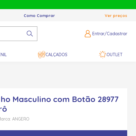
Como Comprar
Ver preços
Entrar/Cadastrar
NIL
CALÇADOS
OUTLET
ho Masculino com Botão 28977
rô
arca: ANGERO