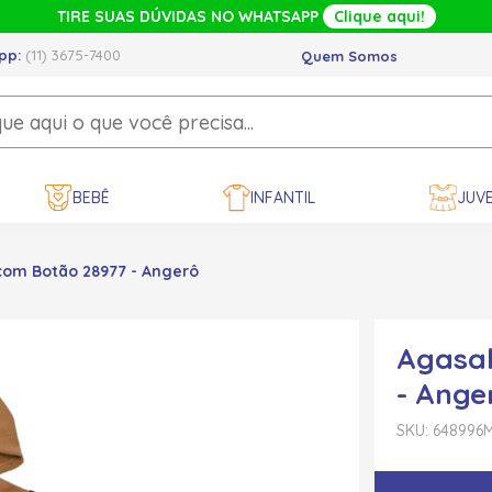
TIRE SUAS DÚVIDAS NO WHATSAPP
Clique aqui!
pp:
(11) 3675-7400
Quem Somos
BEBÊ
INFANTIL
JUVE
com Botão 28977 - Angerô
Agasal
- Ange
SKU: 648996
M