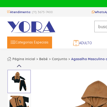
Atendimento:
(11) 3675-7400
WhatsA
Categorias Especiais
ADULTO
Página inicial
Bebê
Conjunto
Agasalho Masculino 