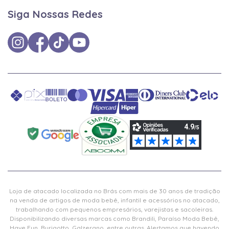
Siga Nossas Redes
Loja de atacado localizada no Brás com mais de 30 anos de tradição
na venda de artigos de moda bebê, infantil e acessórios no atacado,
trabalhando com pequenos empresários, varejistas e sacoleiras.
Disponibilizando diversas marcas como Brandili, Paraíso Moda Bebê,
Have Fun, Burigotto, Galzerano, entre outras. Alertamos que havendo