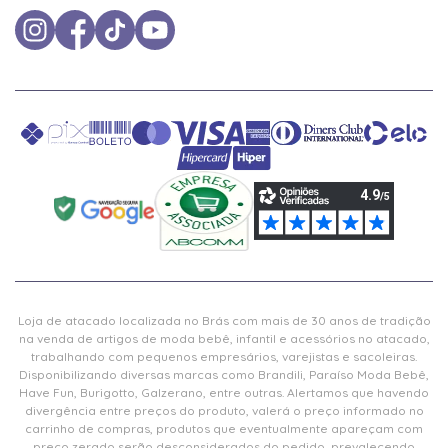
Loja de atacado localizada no Brás com mais de 30 anos de tradição
na venda de artigos de moda bebê, infantil e acessórios no atacado,
trabalhando com pequenos empresários, varejistas e sacoleiras.
Disponibilizando diversas marcas como Brandili, Paraíso Moda Bebê,
Have Fun, Burigotto, Galzerano, entre outras. Alertamos que havendo
divergência entre preços do produto, valerá o preço informado no
carrinho de compras, produtos que eventualmente apareçam com
preço zerado serão desconsiderados do pedido, prevalecendo