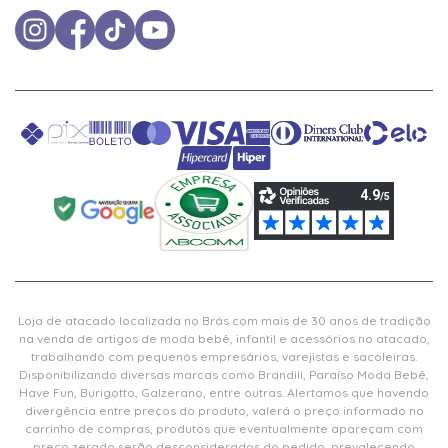
Loja de atacado localizada no Brás com mais de 30 anos de tradição
na venda de artigos de moda bebê, infantil e acessórios no atacado,
trabalhando com pequenos empresários, varejistas e sacoleiras.
Disponibilizando diversas marcas como Brandili, Paraíso Moda Bebê,
Have Fun, Burigotto, Galzerano, entre outras. Alertamos que havendo
divergência entre preços do produto, valerá o preço informado no
carrinho de compras, produtos que eventualmente apareçam com
preço zerado serão desconsiderados do pedido, prevalecendo