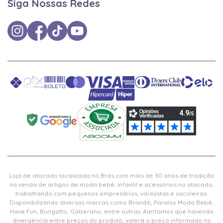
Siga Nossas Redes
Loja de atacado localizada no Brás com mais de 30 anos de tradição
na venda de artigos de moda bebê, infantil e acessórios no atacado,
trabalhando com pequenos empresários, varejistas e sacoleiras.
Disponibilizando diversas marcas como Brandili, Paraíso Moda Bebê,
Have Fun, Burigotto, Galzerano, entre outras. Alertamos que havendo
divergência entre preços do produto, valerá o preço informado no